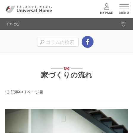
イエばな
MENU
menu
お金のこと
ユニバーサル
ホームの特長
土地のこと
コンセプトプラン
家づくり
TAG
家づくりの流れ
暮らし
テクノロジー
13 記事中 1ページ目
イエばなトップへ
建築実例
モデルハウス
検索・見学予約