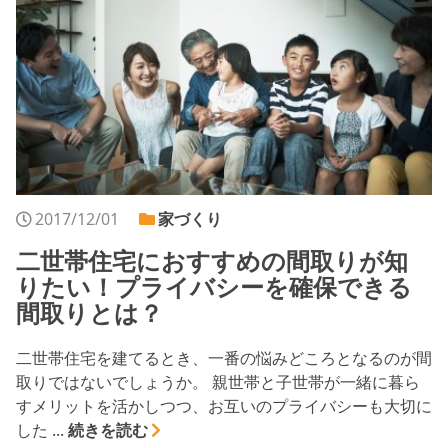
シミュレー
ション
キャンペーン・
コラボ情報
家づくりの知識
企業情報
2017/12/01
家づくり
お問い合わせ
二世帯住宅におすすめの間取りが知
りたい！プライバシーを確保できる
間取りとは？
二世帯住宅を建てるとき、一番の悩みどころとなるのが間
取りではないでしょうか。 親世帯と子世帯が一緒に暮ら
すメリットを活かしつつ、お互いのプライバシーも大切に
した ...
続きを読む