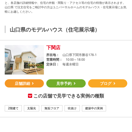
シミュレー
ション
と、各店舗の詳細情報や、住宅の外観・間取り・アクセス等の住宅の特徴が表示されます。
山口県 で注文住宅をご検討中の方はユニバーサルホームのモデルハウス・住宅展示場にお気
軽にお越しください。
キャンペーン・
コラボ情報
山口県のモデルハウス（住宅展示場）
家づくりの知識
下関店
企業情報
所在地
山口県下関市勝谷178-1
営業時間
10:00～18:00
定休日
毎週水曜日
お問い合わせ
店舗詳細
見学予約
ブログ
この店舗で見学できる実例の種類
2階建て
太陽光
無垢フロア
吹抜け
建築中の実例