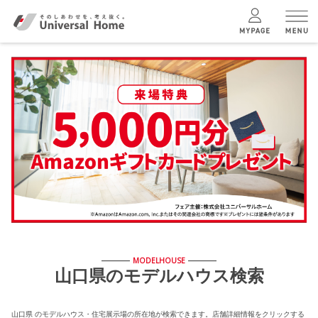
menu
ユニバーサル
ホームの特長
コンセプトプラン
テクノロジー
建築実例
MODELHOUSE
山口県のモデルハウス検索
モデルハウス
検索・見学予約
山口県 のモデルハウス・住宅展示場の所在地が検索できます。店舗詳細情報をクリックする