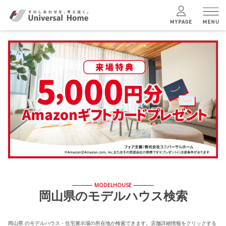
menu
ユニバーサル
ホームの特長
コンセプトプラン
テクノロジー
建築実例
MODELHOUSE
岡山県のモデルハウス検索
モデルハウス
検索・見学予約
岡山県 のモデルハウス・住宅展示場の所在地が検索できます。店舗詳細情報をクリックする