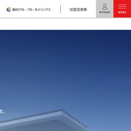
加盟店募集
menu
ユニバーサル
ホームの特長
コンセプトプラン
テクノロジー
建築実例
モデルハウス
検索・見学予約
案。
シミュレー
ション
キャンペーン・
コラボ情報