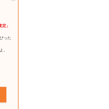
括査定」
ぴった
よ。