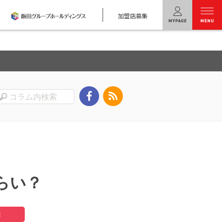
加盟店募集
menu
ユニバーサル
ホームの特長
コンセプトプラン
テクノロジー
建築実例
モデルハウス
検索・見学予約
らい？
シミュレー
ション
t
キャンペーン・
コラボ情報