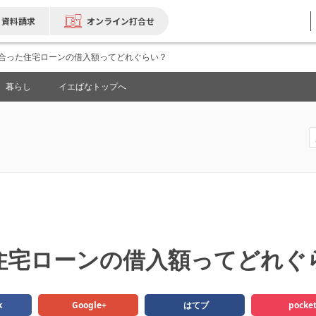
資料請求
オンライン打合せ
合った住宅ローンの借入額ってどれぐらい？
暮らし
イエばなトップへ
住宅ローンの借入額ってどれぐ
k
Google+
はてブ
pocke