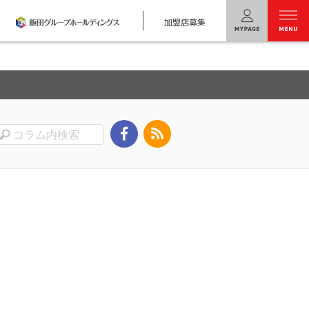
加盟店募集
menu
ユニバーサル
ホームの特長
コンセプトプラン
テクノロジー
建築実例
モデルハウス
検索・見学予約
シミュレー
ション
キャンペーン・
コラボ情報