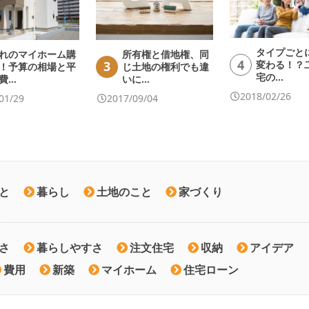
タイプごと
れのマイホーム購
所有権と借地権、同
4
3
変わる！？
！予算の相場と平
じ土地の権利でも違
宅の…
費…
いに…
2018/02/26
01/29
2017/09/04
と
暮らし
土地のこと
家づくり
さ
暮らしやすさ
注文住宅
収納
アイデア
費用
新築
マイホーム
住宅ローン