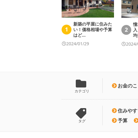
新築の平屋に住みた
憧
1
2
い！価格相場や予算
入
はど…
均
2024/01/29
2024/
お金のこ
カテゴリ
住みやす
予算
タグ