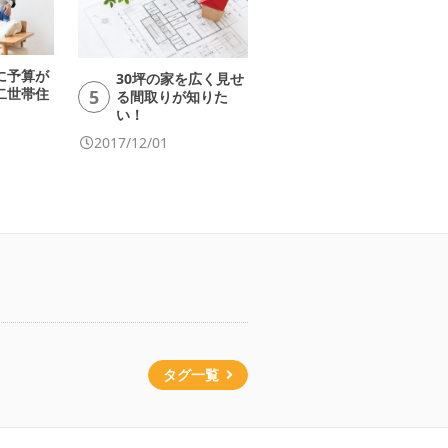
に予算が
30坪の家を広く見せ
二世帯住
5
る間取りが知りた
い！
2017/12/01
タグ一覧