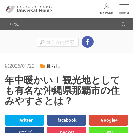
イエばな
MENU
menu
お金のこと
ユニバーサル
ホームの特長
土地のこと
コンセプトプラン
2026/01/22
暮らし
家づくり
年中暖かい！観光地として
暮らし
テクノロジー
も有名な沖縄県那覇市の住
イエばなトップへ
みやすさとは？
建築実例
モデルハウス
検索・見学予約
Twitter
facebook
Google+
はてブ
pocket
LINE