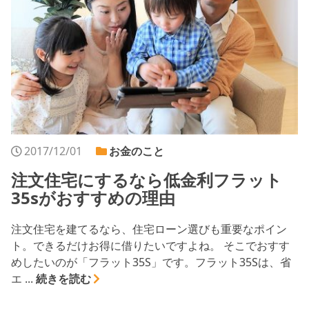
シミュレー
ション
キャンペーン・
コラボ情報
家づくりの知識
企業情報
2017/12/01
お金のこと
お問い合わせ
注文住宅にするなら低金利フラット
35sがおすすめの理由
注文住宅を建てるなら、住宅ローン選びも重要なポイン
ト。できるだけお得に借りたいですよね。 そこでおすす
めしたいのが「フラット35S」です。フラット35Sは、省
エ ...
続きを読む