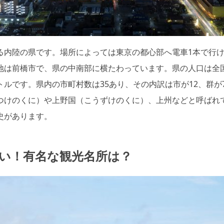
る内陸の県です。場所によっては東京の都心部へ電車1本で行
は前橋市で、県の中南部に横たわっています。県の人口は全国1
ロメートルです。県内の市町村数は35あり、その内訳は市が12、群
つけのくに）や上野国（こうずけのくに）、上州などと呼ばれ
史があります。
い！有名な観光名所は？