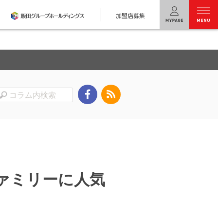
加盟店募集
menu
ユニバーサル
ホームの特長
コンセプトプラン
テクノロジー
建築実例
モデルハウス
検索・見学予約
ァミリーに人気
シミュレー
ション
キャンペーン・
コラボ情報