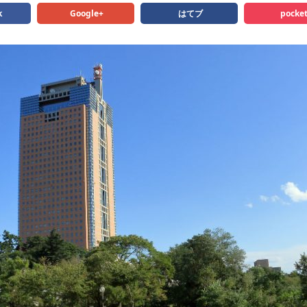
k
Google+
はてブ
pocke