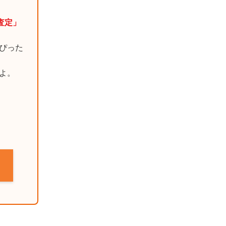
括査定」
ぴった
よ。