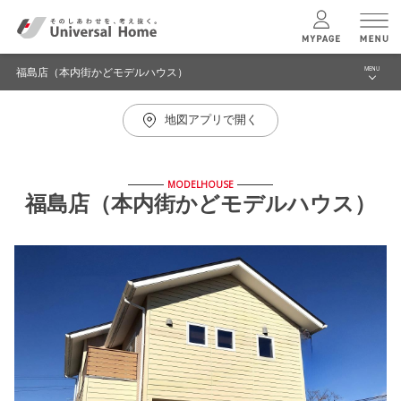
福島店（本内街かどモデルハウス）
MENU
menu
地図アプリで開く
ブログ
ユニバーサル
ホームの特長
建築実例・事例
MODELHOUSE
コンセプトプラン
福島店（本内街かどモデルハウス）
イベント
モデルハウス見学予約
テクノロジー
福島店（本内街かどモデルハウス） TOPへ
建築実例
モデルハウス
検索・見学予約