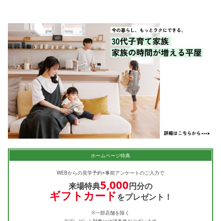
ホームページ特典
WEBからの見学予約+事前アンケートのご入力で
5,000
来場特典
円分の
ギフトカード
をプレゼント！
※一部店舗を除く
※プレゼント対象には諸条件がございます