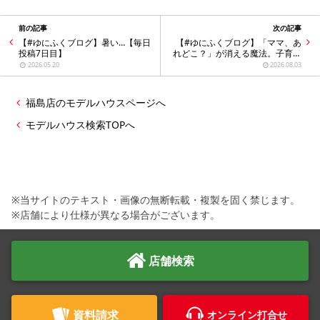
シミュレー
ション
前の記事
次の記事
【#ゆにふくブログ】暑い…【毎日
【#ゆにふくブログ】「ママ、あ
キャンペーン・
コラボ情報
投稿7日目】
れどこ？」が消える魔法。子育て
家族が今、あえて「平屋」を選ぶ
2026.05.20
2026.08.03
理由／福島の注文住宅【毎日投稿
9日目】
家づくりの知識
福島店のモデルハウスページへ
モデルハウス検索TOPへ
企業情報
お問い合わせ
※当サイトのテキスト・画像の無断転載・複製を固く禁じます。
※店舗により仕様が異なる場合がございます。
店舗検索
資料請求
オンライン打合せ