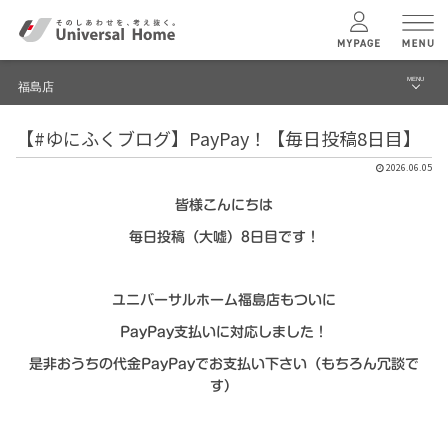
MENU
福島店
menu
【#ゆにふくブログ】PayPay！【毎日投稿8日目】
ブログ
ユニバーサル
ホームの特長
2026.06.05
建築実例・事例
皆様こんにちは
コンセプトプラン
イベント
毎日投稿（大嘘）8日目です！
テクノロジー
福島店 TOPへ
ユニバーサルホーム福島店もついに
建築実例
PayPay支払いに対応しました！
是非おうちの代金PayPayでお支払い下さい（もちろん冗談で
す）
モデルハウス
検索・見学予約