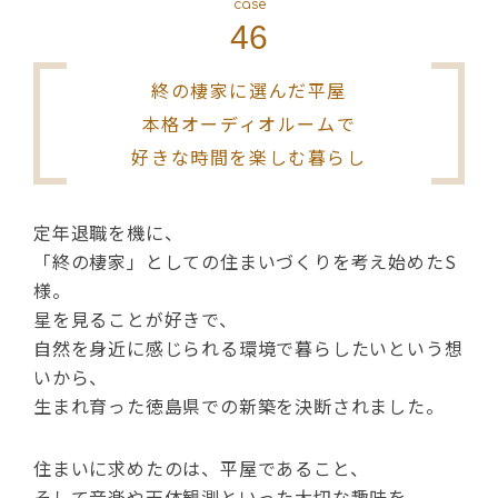
case
シミュレー
ション
46
キャンペーン・
コラボ情報
終の棲家に選んだ平屋
本格オーディオルームで
家づくりの知識
好きな時間を楽しむ暮らし
企業情報
定年退職を機に、
「終の棲家」としての住まいづくりを考え始めたS
お問い合わせ
様。
星を見ることが好きで、
自然を身近に感じられる環境で暮らしたいという想
いから、
生まれ育った徳島県での新築を決断されました。
住まいに求めたのは、平屋であること、
そして音楽や天体観測といった大切な趣味を