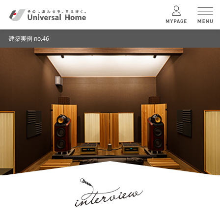
建築実例 no.46
menu
ユニバーサル
ホームの特長
コンセプトプラン
テクノロジー
建築実例
モデルハウス
検索・見学予約