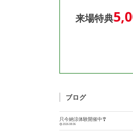
5,
来場特典
ブログ
只今納涼体験開催中🎐
2026.08.06