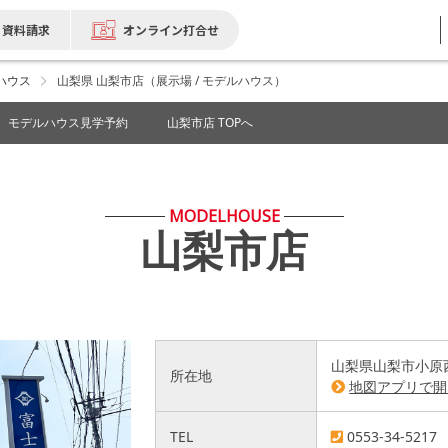
資料請求
オンライン打合せ
ハウス
山梨県 山梨市店（展示場 / モデルハウス）
モデルハウス見学予約
山梨市店 TOPへ
MODELHOUSE
山梨市店
山梨県山梨市小原西8
所在地
地図アプリで開
TEL
0553-34-5217