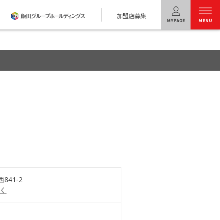
加盟店募集
menu
ユニバーサル
ホームの特長
コンセプトプラン
テクノロジー
建築実例
モデルハウス
検索・見学予約
41-2
く
シミュレー
ション
キャンペーン・
コラボ情報