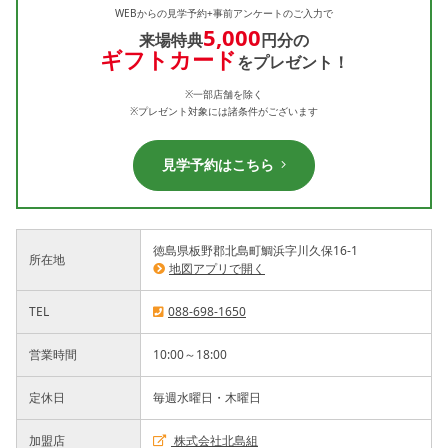
WEBからの見学予約+事前アンケートのご入力で
5,000
来場特典
円分の
ギフトカード
をプレゼント！
※一部店舗を除く
※プレゼント対象には諸条件がございます
見学予約はこちら
徳島県板野郡北島町鯛浜字川久保16-1
所在地
地図アプリで開く
TEL
088-698-1650
営業時間
10:00～18:00
定休日
毎週水曜日・木曜日
加盟店
株式会社北島組