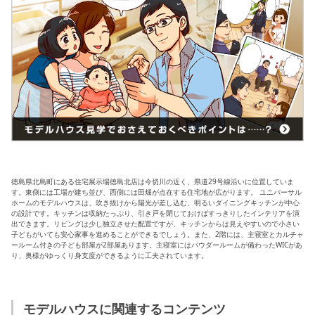
徳島県北島町にある住宅展示場徳島北店は今切川の近く、県道29号線沿いに位置していま
す。東側には工場が建ち並び、西側には田畑が点在する住宅地が広がります。 ユニバーサル
ホームのモデルハウスは、吹き抜けから陽光が差し込む、明るいダイニングキッチンが中心
の設計です。キッチンは収納たっぷり、引き戸を閉じておけばすっきりしたインテリアを演
出できます。リビングは少し独立させた配置ですが、キッチンからは見えやすいので小さい
子どもがいても安心家事を進めることができるでしょう。また、2階には、主寝室とカルチャ
ールーム付きの子ども部屋が2部屋あります。主寝室にはパウダールームが備わったWICがあ
り、奥様がゆっくり身支度ができるように工夫されています。
モデルハウスに関連するコンテンツ