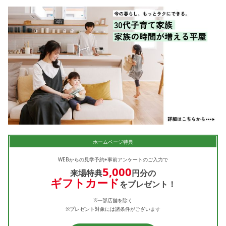
ホームページ特典
WEBからの見学予約+事前アンケートのご入力で
5,000
来場特典
円分の
ギフトカード
をプレゼント！
※一部店舗を除く
※プレゼント対象には諸条件がございます