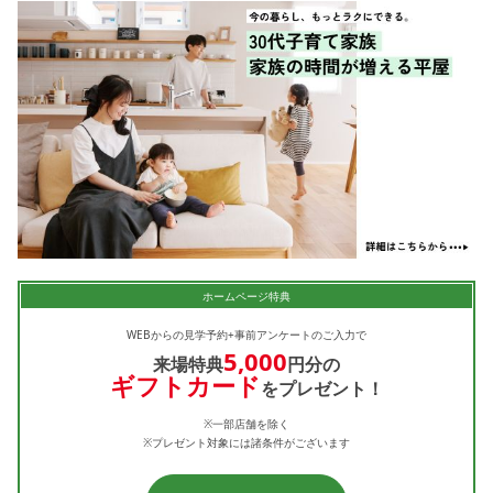
ホームページ特典
WEBからの見学予約+事前アンケートのご入力で
5,000
来場特典
円分の
ギフトカード
をプレゼント！
※一部店舗を除く
※プレゼント対象には諸条件がございます