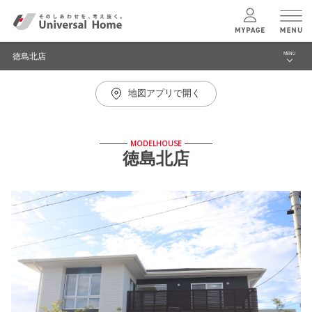
徳島北店
MENU
menu
地図アプリで開く
ブログ
ユニバーサル
ホームの特長
建築実例・事例
MODELHOUSE
コンセプトプラン
徳島北店
イベント
モデルハウス見学予約
テクノロジー
徳島北店 TOPへ
建築実例
モデルハウス
検索・見学予約