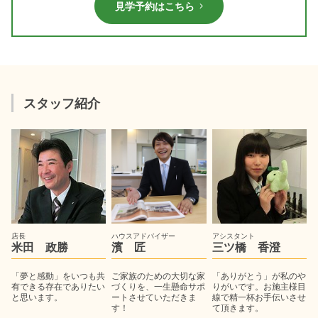
見学予約はこちら
スタッフ紹介
店長
ハウスアドバイザー
アシスタント
米田 政勝
濱 匠
三ツ橋 香澄
「夢と感動」をいつも共
ご家族のための大切な家
「ありがとう」が私のや
有できる存在でありたい
づくりを、一生懸命サポ
りがいです。お施主様目
と思います。
ートさせていただきま
線で精一杯お手伝いさせ
す！
て頂きます。