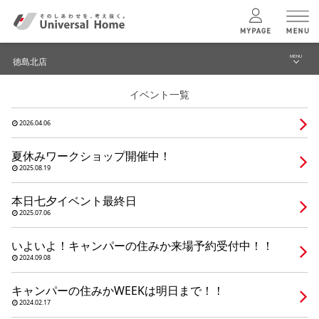
MENU
徳島北店
menu
イベント一覧
ブログ
ユニバーサル
ホームの特長
2026.04.06
イベント
コンセプトプラン
夏休みワークショップ開催中！
モデルハウス見学予約
2025.08.19
テクノロジー
徳島北店 TOPへ
本日七夕イベント最終日
2025.07.06
建築実例
いよいよ！キャンパーの住みか来場予約受付中！！
2024.09.08
モデルハウス
検索・見学予約
キャンパーの住みかWEEKは明日まで！！
2024.02.17