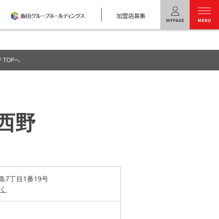
加盟店募集
menu
 TOPへ
ユニバーサル
ホームの特長
コンセプトプラン
西野
テクノロジー
建築実例
モデルハウス
検索・見学予約
条7丁目1番19号
く
シミュレー
ション
キャンペーン・
コラボ情報