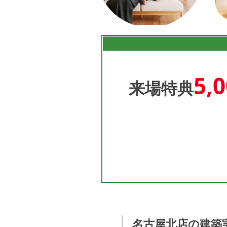
5,
来場特典
名古屋北店の建築