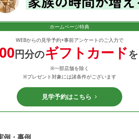
ホームページ特典
WEBからの見学予約+事前アンケートのご入力で
000
ギフトカード
円分の
を
※一部店舗を除く
※プレゼント対象には諸条件がございます
見学予約はこちら
実例・事例