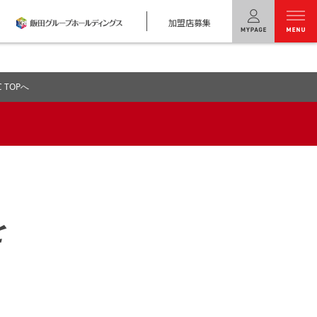
加盟店募集
menu
 TOPへ
ユニバーサル
ホームの特長
コンセプトプラン
テクノロジー
建築実例
を
モデルハウス
検索・見学予約
シミュレー
ション
キャンペーン・
コラボ情報