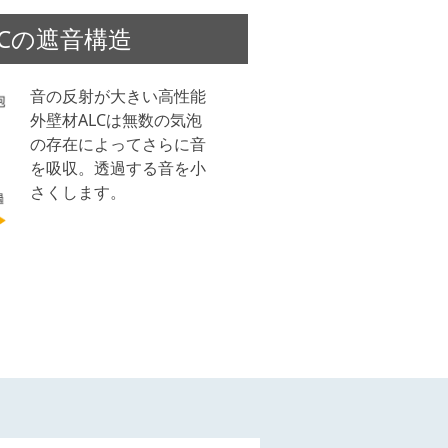
Cの遮音構造
家づくりの知識
企業情報
音の反射が大きい高性能
外壁材ALCは無数の気泡
お問い合わせ
の存在によってさらに音
を吸収。透過する音を小
さくします。