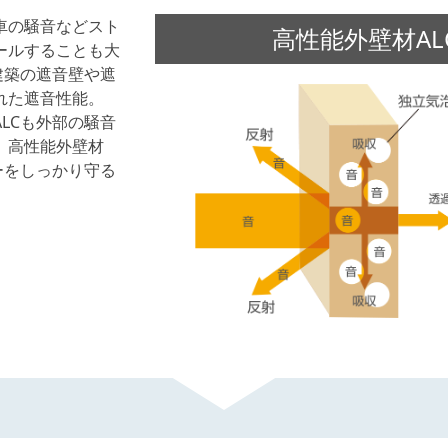
車の騒音などスト
高性能外壁材AL
ールすることも大
建築の遮音壁や遮
れた遮音性能。
LCも外部の騒音
。高性能外壁材
ーをしっかり守る