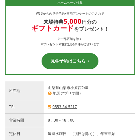
ホームページ特典
WEBからの見学予約+事前アンケートのご入力で
5,000
来場特典
円分の
ギフトカード
をプレゼント！
※一部店舗を除く
※プレゼント対象には諸条件がございます
見学予約はこちら
山梨県山梨市小原西240
所在地
地図アプリで開く
TEL
0553-34-5217
営業時間
8：30～18：00
定休日
毎週水曜日 （祝日は除く）、年末年始