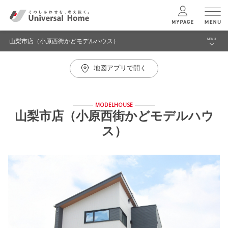
山梨市店（小原西街かどモデルハウス）
MENU
menu
地図アプリで開く
ブログ
ユニバーサル
ホームの特長
建築実例・事例
MODELHOUSE
コンセプトプラン
山梨市店（小原西街かどモデルハウ
イベント
ス）
モデルハウス見学予約
テクノロジー
山梨市店（小原西街かどモデルハウス） TOPへ
建築実例
モデルハウス
検索・見学予約