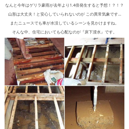
シミュレー
ション
なんと今年はゲリラ豪雨が去年より1.4倍発生すると予想！？！？
山形は大丈夫！と安心していられないのが この異常気象です…
キャンペーン・
コラボ情報
またニュースでも車が水没しているシーンを見かけますね。
そんな中、住宅においても心配なのが『床下浸水』です。
家づくりの知識
企業情報
お問い合わせ