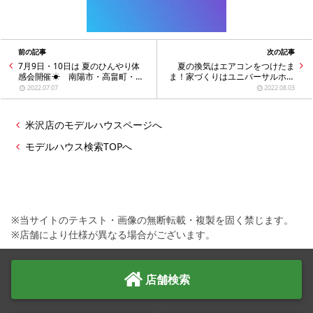
前の記事
次の記事
7月9日・10日は 夏のひんやり体
夏の換気はエアコンをつけたま
感会開催☀ 南陽市・高畠町・川
ま！家づくりはユニバーサルホー
西町・米沢市・白鷹町・長井市・
ム米沢店
2022.07.07
2022.08.03
飯豊町 の家づくり
米沢店のモデルハウスページへ
モデルハウス検索TOPへ
※当サイトのテキスト・画像の無断転載・複製を固く禁じます。
※店舗により仕様が異なる場合がございます。
店舗検索