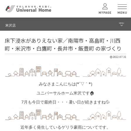
MENU
米沢店
menu
床下浸水がありえない家／南陽市・高畠町・川西
ブログ
ユニバーサル
ホームの特長
町・米沢市・白鷹町・長井市・飯豊町 の家づくり
建築実例・事例
2022.07.31
コンセプトプラン
イベント
テクノロジー
モデルハウス見学予約
みなさまこんにちは(*´▽｀*)
米沢店 TOPへ
ユニバーサルホーム米沢です🏠
建築実例
7月も今日で最終日・・・暑い日が続きますね💦
モデルハウス
検索・見学予約
近年多く発生しているゲリラ豪雨についてです。