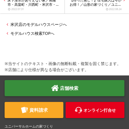
床下浸水がありえない家／南陽
【待った無し！】住宅購入は今が
市・高畠町・川西町・米沢市・白
お得！／山形の家づくり／ユニバ
鷹町・長井市・飯豊町 の家づくり
ーサルホーム米沢店
2022.07.31
2022.08.24
米沢店のモデルハウスページへ
モデルハウス検索TOPへ
※当サイトのテキスト・画像の無断転載・複製を固く禁じます。
※店舗により仕様が異なる場合がございます。
店舗検索
資料請求
オンライン打合せ
ユニバーサルホームの家づくり