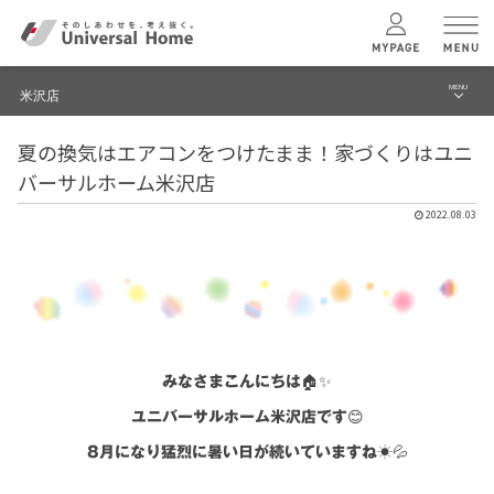
MENU
米沢店
menu
夏の換気はエアコンをつけたまま！家づくりはユニ
ブログ
ユニバーサル
ホームの特長
バーサルホーム米沢店
建築実例・事例
2022.08.03
コンセプトプラン
イベント
テクノロジー
モデルハウス見学予約
米沢店 TOPへ
建築実例
みなさまこんにちは🏠✨
ユニバーサルホーム米沢店です😊
モデルハウス
検索・見学予約
8月になり猛烈に暑い日が続いていますね☀💦