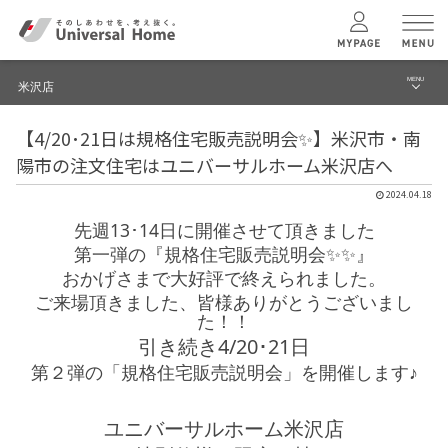
MENU
米沢店
menu
【4/20･21日は規格住宅販売説明会✨】米沢市・南
ブログ
ユニバーサル
ホームの特長
陽市の注文住宅はユニバーサルホーム米沢店へ
建築実例・事例
2024.04.18
コンセプトプラン
先週13･14日に開催させて頂きました
イベント
第一弾の『規格住宅販売説明会✨✨』
テクノロジー
モデルハウス見学予約
おかげさまで大好評で終えられました。
ご来場頂きました、皆様ありがとうございまし
米沢店 TOPへ
た！！
建築実例
引き続き4/20･21日
第２弾の「規格住宅販売説明会」を開催します♪
モデルハウス
検索・見学予約
ユニバーサルホーム米沢店