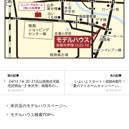
前の記事
次の記事
【4/13･14･20･21日は規格住宅販
いよいよスタート！総額4億円
売説明会✨】米沢市・南陽市の注
『夏のマイホームキャンペーン』
文住宅はユニバーサルホーム米沢
／夢のマイホームはユニバーサル
2024.04.12
2024.05.31
店へ
ホーム米沢店へ
米沢店のモデルハウスページへ
モデルハウス検索TOPへ