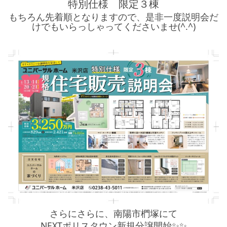
シミュレー
ション
特別仕様 限定３棟
もちろん先着順となりますので、是非一度説明会だ
けでもいらっしゃってくださいませ(^.^)
キャンペーン・
コラボ情報
家づくりの知識
企業情報
お問い合わせ
さらにさらに、南陽市椚塚にて
NEXTポリスタウン新規分譲開始✨✨