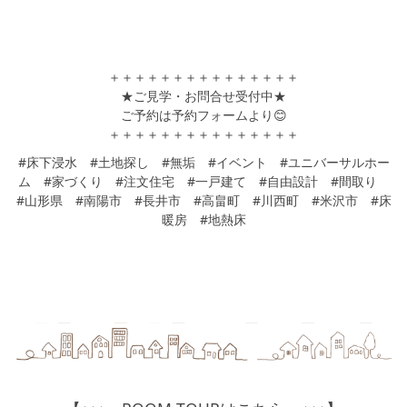
＋＋＋＋＋＋＋＋＋＋＋＋＋＋＋
★ご見学・お問合せ受付中★
ご予約は予約フォームより😊
＋＋＋＋＋＋＋＋＋＋＋＋＋＋＋
#床下浸水 #土地探し #無垢 #イベント #ユニバーサルホー
ム #家づくり #注文住宅 #一戸建て #自由設計 #間取り
#山形県 #南陽市 #長井市 #高畠町 #川西町 #米沢市 #床
暖房 #地熱床