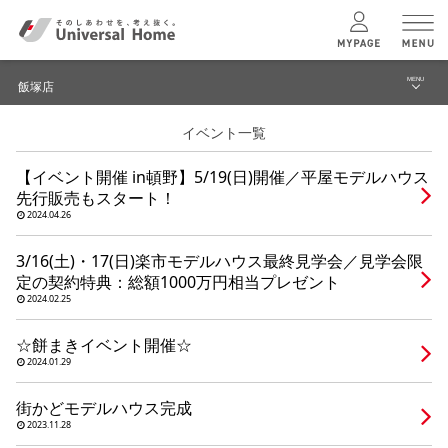
MENU
飯塚店
menu
イベント一覧
ブログ
ユニバーサル
ホームの特長
【イベント開催 in頓野】5/19(日)開催／平屋モデルハウス
建築実例・事例
先行販売もスタート！
コンセプトプラン
2024.04.26
イベント
3/16(土)・17(日)楽市モデルハウス最終見学会／見学会限
テクノロジー
モデルハウス見学予約
定の契約特典：総額1000万円相当プレゼント
2024.02.25
飯塚店 TOPへ
建築実例
☆餅まきイベント開催☆
2024.01.29
モデルハウス
検索・見学予約
街かどモデルハウス完成
2023.11.28