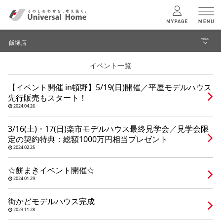
MENU
飯塚店
menu
イベント一覧
ブログ
ユニバーサル
ホームの特長
【イベント開催 in頓野】5/19(日)開催／平屋モデルハウス
建築実例・事例
先行販売もスタート！
コンセプトプラン
2024.04.26
イベント
3/16(土)・17(日)楽市モデルハウス最終見学会／見学会限
テクノロジー
モデルハウス見学予約
定の契約特典：総額1000万円相当プレゼント
2024.02.25
飯塚店 TOPへ
建築実例
☆餅まきイベント開催☆
2024.01.29
モデルハウス
検索・見学予約
街かどモデルハウス完成
2023.11.28