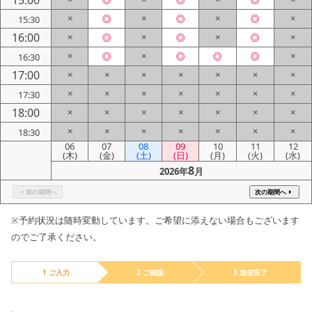
15:00
×
◎
×
◎
×
◎
×
15:30
16:00
×
◎
×
◎
×
◎
×
×
◎
×
◎
◎
◎
×
16:30
17:00
×
×
×
×
×
×
×
×
×
×
×
×
×
×
17:30
18:00
×
×
×
×
×
×
×
×
×
×
×
×
×
×
18:30
06
07
08
09
10
11
12
(木)
(金)
(土)
(日)
(月)
(火)
(水)
8
2026年
月
前の期間へ
次の期間へ
※予約状況は随時変動しています。ご希望に添えない場合もございます
のでご了承ください。
1 ご入力
2 ご確認
3 送信完了