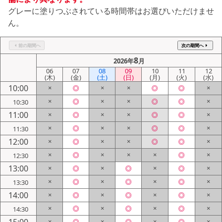
シミュレー
ション
グレーに塗りつぶされている時間帯はお選びいただけませ
ん。
キャンペーン・
コラボ情報
前の期間へ
次の期間へ
8
2026年
月
家づくりの知識
06
07
08
09
10
11
12
(木)
(金)
(土)
(日)
(月)
(火)
(水)
10:00
×
◎
×
×
◎
◎
×
企業情報
×
◎
×
×
◎
◎
×
10:30
11:00
×
◎
×
×
◎
◎
×
お問い合わせ
×
◎
×
×
◎
◎
×
11:30
12:00
×
◎
×
×
◎
◎
×
×
◎
×
×
×
◎
×
12:30
13:00
×
◎
×
◎
×
◎
×
×
◎
×
◎
×
◎
×
13:30
14:00
×
◎
×
◎
×
◎
×
×
◎
×
◎
×
◎
×
14:30
×
◎
×
◎
×
◎
×