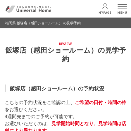
福岡県 飯塚店（感田ショールーム） の見学予約
menu
RESERVE
ユニバーサル
ホームの特長
飯塚店（感田ショールーム）の見学予
約
コンセプトプラン
テクノロジー
飯塚店（感田ショールーム）の予約状況
建築実例
こちらの予約状況をご確認の上、
ご希望の日付・時間の枠
をお選びください。
モデルハウス
検索・見学予約
4週間先までのご予約が可能です。
お選びいただくのは、
見学開始時間となり、見学時間は店
舗により異なります。