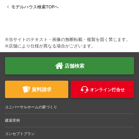
シミュレー
ション
モデルハウス検索TOPへ
キャンペーン・
コラボ情報
家づくりの知識
※当サイトのテキスト・画像の無断転載・複製を固く禁じます。
※店舗により仕様が異なる場合がございます。
企業情報
店舗検索
お問い合わせ
資料請求
オンライン打合せ
ユニバーサルホームの家づくり
建築実例
コンセプトプラン