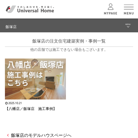
MENU
飯塚店
menu
飯塚店の注文住宅建築実例・事例一覧
ブログ
ユニバーサル
ホームの特長
他の店舗では施工できない場合もございます。
建築実例・事例
コンセプトプラン
イベント
テクノロジー
モデルハウス見学予約
飯塚店 TOPへ
建築実例
2025.10.21
【八幡店／飯塚店 施工事例】
モデルハウス
検索・見学予約
飯塚店のモデルハウスページへ