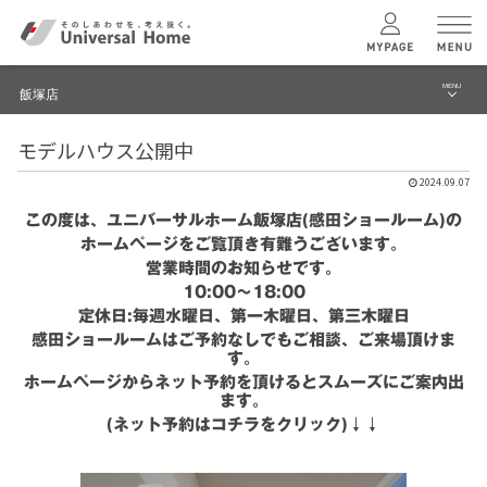
MENU
飯塚店
menu
モデルハウス公開中
ブログ
ユニバーサル
ホームの特長
2024.09.07
建築実例・事例
この度は、ユニバーサルホーム飯塚店(感田ショールーム)の
コンセプトプラン
ホームページをご覧頂き有難うございます。
イベント
営業時間のお知らせです。
10:00～18:00
テクノロジー
モデルハウス見学予約
定休日:毎週水曜日、第一木曜日、第三木曜日
感田ショールームはご予約なしでもご相談、ご来場頂けま
飯塚店 TOPへ
建築実例
す。
ホームページからネット予約を頂けるとスムーズにご案内出
ます。
モデルハウス
検索・見学予約
(ネット予約はコチラをクリック)↓↓