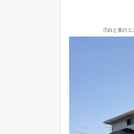
①白と茶のコ