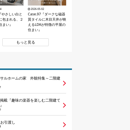
24
2026-05-02
98『やさしい白と
Case.97『ダークな磁器
に包まれる、２
質タイルに木目天井が映
住まい』
えるLDKが特徴の平屋の
住まい』
もっと見る
サルホームの家 外観特集～二階建
7
掲載『趣味の楽器を楽しむ二階建て
』
6
邸 お引渡し
4