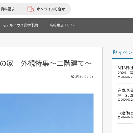
資料請求
オンライン打合せ
モデルハウス見学予約
高松東店 TOPへ
イベン
の家 外観特集～二階建て～
8月8日
2026
2026.08.07
2026.07.2
完成現場
坪 3LD
2026.07.2
３連休は
2026.07.0