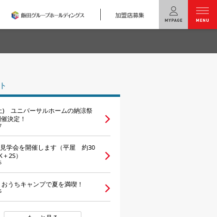
加盟店募集
menu
ユニバーサル
ホームの特長
ト
コンセプトプラン
(土) ユニバーサルホームの納涼祭
テクノロジー
 開催決定！
7
建築実例
見学会を開催します（平屋 約30
K＋2S）
モデルハウス
検索・見学予約
5
 おうちキャンプで夏を満喫！
シミュレー
ション
6
キャンペーン・
コラボ情報