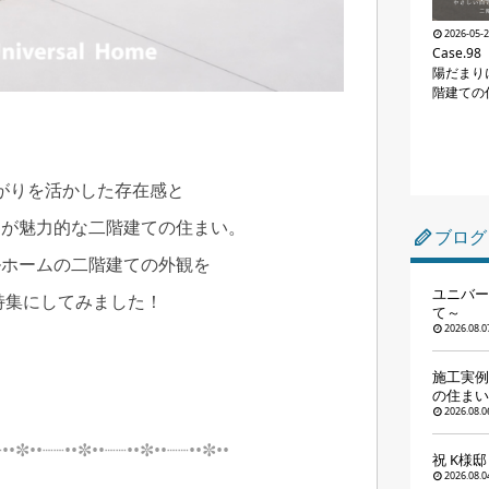
2026-05-
Case.
陽だまり
階建ての
がりを活かした存在感と
さが魅力的な二階建ての住まい。
ブログ
ルホームの二階建ての外観を
ユニバー
特集にしてみました！
て～
2026.08.0
施工実例
の住まい
2026.08.0
┈••✼••┈┈••✼••┈┈••✼••┈┈••✼••
祝 K様
2026.08.0