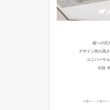
縦への広
デザイン性の高
ユニバーサ
今回 
••✼••┈┈••✼••┈