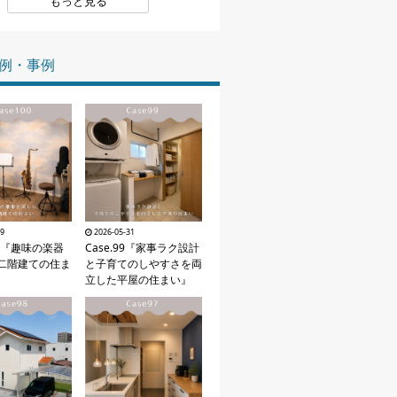
もっと見る
家づくりの知識
例・事例
企業情報
お問い合わせ
29
2026-05-31
100『趣味の楽器
Case.99『家事ラク設計
二階建ての住ま
と子育てのしやすさを両
立した平屋の住まい』