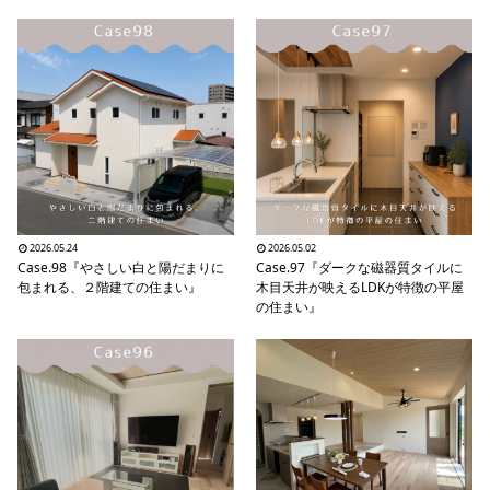
シミュレー
ション
キャンペーン・
コラボ情報
家づくりの知識
企業情報
2026.05.24
2026.05.02
お問い合わせ
Case.98『やさしい白と陽だまりに
Case.97『ダークな磁器質タイルに
包まれる、２階建ての住まい』
木目天井が映えるLDKが特徴の平屋
の住まい』