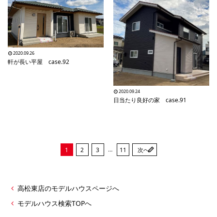
2020.09.26
軒が長い平屋 case.92
2020.09.24
日当たり良好の家 case.91
…
1
2
3
11
次へ
高松東店のモデルハウスページへ
モデルハウス検索TOPへ