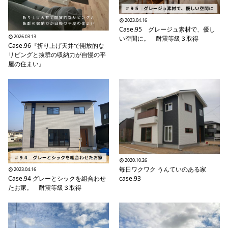
2023.04.16
Case.95 グレージュ素材で、優し
2026.03.13
い空間に。 耐震等級３取得
Case.96『折り上げ天井で開放的な
リビングと抜群の収納力が自慢の平
屋の住まい』
2020.10.26
毎日ワクワク うんていのある家
2023.04.16
Case.94 グレーとシックを組合わせ
case.93
たお家。 耐震等級３取得