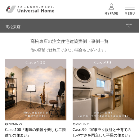
MENU
高松東店
menu
高松東店の注文住宅建築実例・事例一覧
ブログ
ユニバーサル
ホームの特長
他の店舗では施工できない場合もございます。
建築実例・事例
コンセプトプラン
イベント
テクノロジー
モデルハウス見学予約
高松東店 TOPへ
建築実例
モデルハウス
検索・見学予約
2026.07.29
2026.05.31
Case.100『趣味の楽器を楽しむ二階
Case.99『家事ラク設計と子育ての
建ての住まい』
しやすさを両立した平屋の住まい』