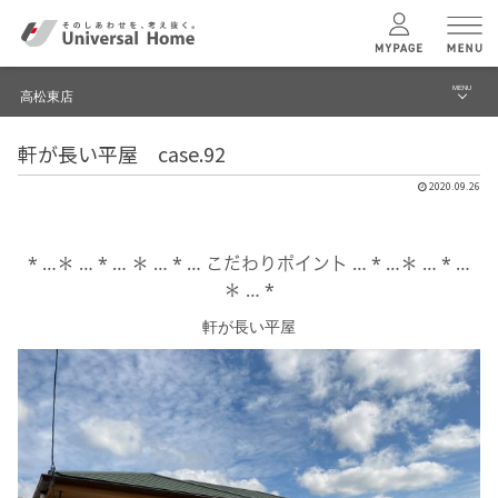
MENU
高松東店
menu
軒が長い平屋 case.92
ブログ
ユニバーサル
ホームの特長
2020.09.26
建築実例・事例
コンセプトプラン
イベント
* …＊ … * … ＊ … * … こだわりポイント … * …＊ … * …
＊ … *
テクノロジー
モデルハウス見学予約
軒が長い平屋
高松東店 TOPへ
建築実例
モデルハウス
検索・見学予約