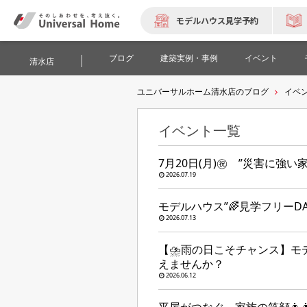
モデルハウス見学予約
ブログ
建築実例・事例
イベント
清水店
ユニバーサルホーム清水店のブログ
イベ
イベント一覧
7月20日(月)㊗ ”災害に強
2026.07.19
モデルハウス”🌈見学フリーDA
2026.07.13
【⛈️雨の日こそチャンス】
えませんか？
2026.06.12