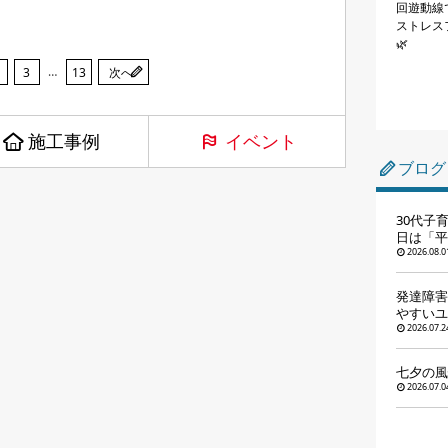
回遊動線
ストレス
🌿
…
3
13
次へ
施工事例
イベント
ブログ
30代子
日は「平
2026.08.0
発達障害
やすいユ
2026.07.2
七夕の風
2026.07.0