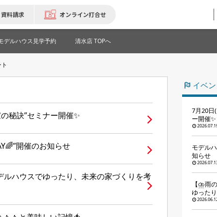
資料請求
オンライン打合せ
モデルハウス見学予約
清水店 TOPへ
ント
イベン
7月20
い家の秘訣”セミナー開催✨
ー開催✨
2026.07.1
Y🌈”開催のお知らせ
モデルハ
知らせ
2026.07.1
モデルハウスでゆったり、未来の家づくりを考
【⛈️雨
ゆったり
2026.06.1