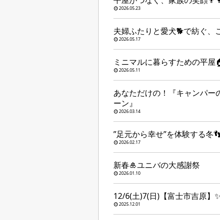
平屋がつなぐ、家族の笑顔👨‍👩‍
2026.05.23
夫婦ふたりと愛犬🐕で紡ぐ、
2026.05.17
ミニマルに暮らすための平屋
2026.05.11
あなただけの！『キャンパー
ーン』
2026.03.14
”足元から幸せ”を体験する冬
2026.02.17
新春🎍ユニバの大感謝祭
2026.01.10
12/6(土)7(日)【富士市吉
2025.12.01