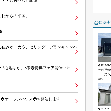
👧‍👦と美味しい記憶🍅
これからの平屋。
建築実

の住みか カウンセリング・プランキャンペ
2026-07-
👣『心地ゆか』×来場特典フェア開催中✨
外の視線
り、光を
🌿✨
原】✨🏠オープンハウス🏠✨開催します
2026-05-