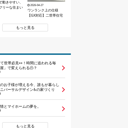
で動きやすい、
2026-04-27
フリーな住まい
ワンランク上の仕様
【GX対応】二世帯住宅
もっと見る
育て世帯必見👀！時間に追われる毎
屋」で変えられる🫠？
1
のお子様が増える今、誰もが暮らし
ニバーサルデザイン♿の家づくり
4
情とマイホームの夢を。
4
もっと見る