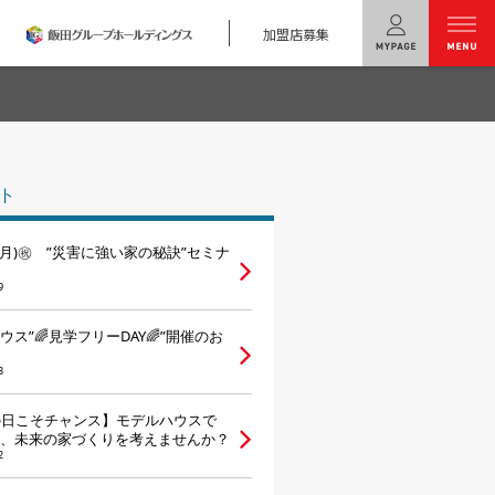
加盟店募集
menu
ユニバーサル
ホームの特長
ト
コンセプトプラン
日(月)㊗ ”災害に強い家の秘訣”セミナ
テクノロジー
9
建築実例
ウス”🌈見学フリーDAY🌈”開催のお
モデルハウス
検索・見学予約
3
の日こそチャンス】モデルハウスで
シミュレー
ション
、未来の家づくりを考えませんか？
2
キャンペーン・
コラボ情報