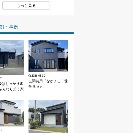
もっと見る
家づくりの知識
企業情報
例・事例
お問い合わせ
2026-05-30
07
玄関共用「なかよし二世
⛔はしっかり遮
帯住宅🎈」
ふんわり招く家
03