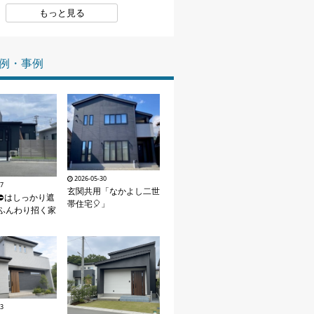
もっと見る
家づくりの知識
企業情報
例・事例
お問い合わせ
2026-05-30
07
玄関共用「なかよし二世
⛔はしっかり遮
帯住宅🎈」
ふんわり招く家
03