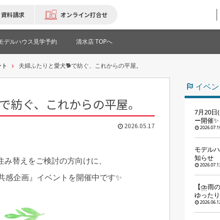
資料請求
オンライン打合せ
モデルハウス見学予約
清水店 TOPへ
ント
夫婦ふたりと愛犬🐕で紡ぐ、これからの平屋。
イベン
で紡ぐ、これからの平屋。
7月20
ー開催✨
2026.05.17
2026.07.1
モデルハ
知らせ
住み替えをご検討の方向けに、
2026.07.1
共感企画』イベントを開催中です✨
【⛈️雨
ゆったり
2026.06.1