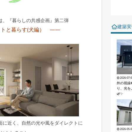
は、『暮らしの共感企画』第二弾
建築実
トと暮らす(犬編） ――
2026-07-
外の視線
り、光を
🌿✨
面に近く、自然の光や風をダイレクトに
2026-05-