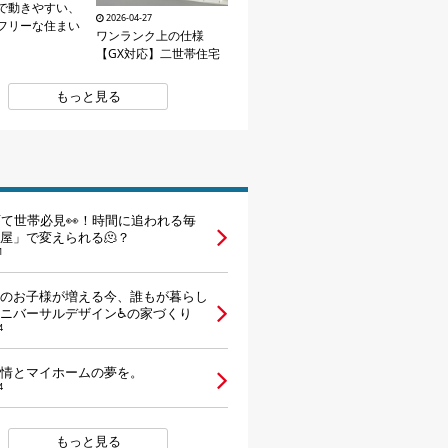
で動きやすい、
2026-04-27
フリーな住まい
ワンランク上の仕様
【GX対応】二世帯住宅
もっと見る
育て世帯必見👀！時間に追われる毎
屋」で変えられる🫠？
1
のお子様が増える今、誰もが暮らし
ニバーサルデザイン♿の家づくり
4
情とマイホームの夢を。
4
もっと見る