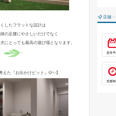
店舗・
なくしたフラットな設計は
夫婦の足腰にやさしいだけでなく
愛犬にとっても最高の遊び場となります。
見学予
考えた『お出かけピット』🐶✨】
営業時