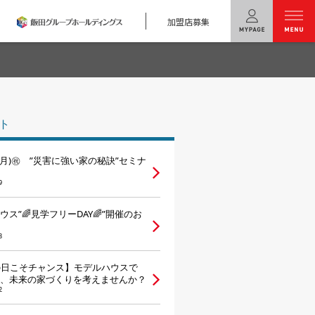
加盟店募集
menu
ユニバーサル
ホームの特長
ト
コンセプトプラン
日(月)㊗ ”災害に強い家の秘訣”セミナ
テクノロジー
9
建築実例
ウス”🌈見学フリーDAY🌈”開催のお
モデルハウス
検索・見学予約
3
の日こそチャンス】モデルハウスで
シミュレー
ション
、未来の家づくりを考えませんか？
2
キャンペーン・
コラボ情報