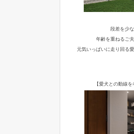
段差を少
年齢を重ねるご
元気いっぱいに走り回る
【愛犬との動線を