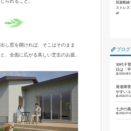
感じられること。
回遊動線
ストレス
🌿
き出し窓を開ければ、そこはそのまま
ブログ
スと、全面に広がる美しい芝生のお庭。
30代子
日は「平
2026.08.0
発達障害
やすいユ
2026.07.2
七夕の風
2026.07.0