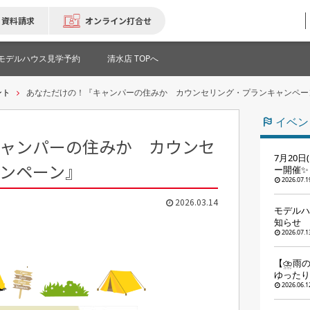
資料請求
オンライン打合せ
モデルハウス見学予約
清水店 TOPへ
ント
あなただけの！『キャンパーの住みか カウンセリング・プランキャンペー
イベン
ャンパーの住みか カウンセ
7月20
ンペーン』
ー開催✨
2026.07.1
2026.03.14
モデルハ
知らせ
2026.07.1
【⛈️雨
ゆったり
2026.06.1