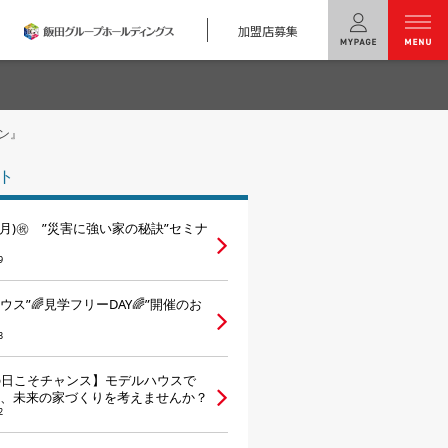
加盟店募集
menu
ン』
ユニバーサル
ホームの特長
ト
コンセプトプラン
日(月)㊗ ”災害に強い家の秘訣”セミナ
テクノロジー
9
建築実例
ウス”🌈見学フリーDAY🌈”開催のお
モデルハウス
検索・見学予約
3
の日こそチャンス】モデルハウスで
シミュレー
ション
、未来の家づくりを考えませんか？
2
キャンペーン・
コラボ情報