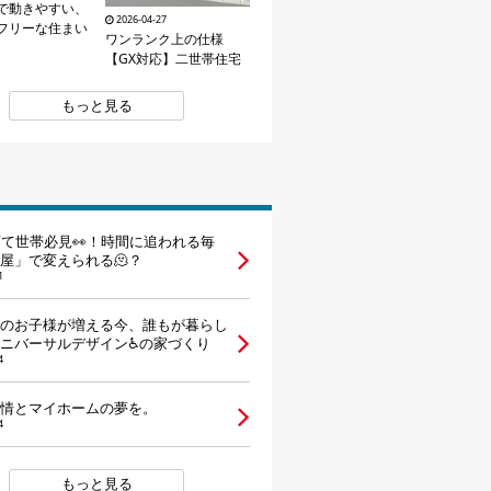
で動きやすい、
2026-04-27
フリーな住まい
ワンランク上の仕様
【GX対応】二世帯住宅
もっと見る
育て世帯必見👀！時間に追われる毎
屋」で変えられる🫠？
1
のお子様が増える今、誰もが暮らし
ニバーサルデザイン♿の家づくり
4
情とマイホームの夢を。
4
もっと見る