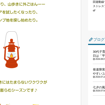
回遊動線
釣り、山歩きに外ごはんーー
ストレス
🌿
アを試したくなったり、
ンプ地を探し始めたり。
ブログ
30代子
日は「平
2026.08.0
発達障害
やすいユ
2026.07.2
きにはたまらないワクワクが
七夕の風
ん膨らむシーズンです♪
2026.07.0