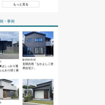
もっと見る
家づくりの知識
企業情報
例・事例
お問い合わせ
2026-05-30
07
玄関共用「なかよし二世
⛔はしっかり遮
帯住宅🎈」
ふんわり招く家
03