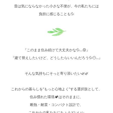
シミュレー
ション
昔は気にならなかった小さな不便が、今の私たちには
負担に感じることも💦
キャンペーン・
コラボ情報
家づくりの知識
企業情報
『このまま住み続けて大丈夫かな💦…😟』
『建て替えしたいけど、どうしたらいいんだろう💦😶…』
お問い合わせ
そんな気持ちにそっと寄り添いたい🌿🌿
これからの暮らしを”もっと心地よく”する選択肢として、
住み慣れた環境🏕️はそのままに、
断熱・耐震・コンパクト設計で、
これからの私たちにちょうどいい✨