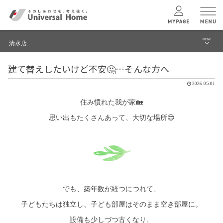
MENU
清水店
menu
建て替えしたいけど不安🤔…そんな方へ
ブログ
ユニバーサル
ホームの特長
2026.05.01
建築実例・事例
住み慣れた我が家🏡
コンセプトプラン
イベント
思い出もたくさんあって、大切な場所😌
テクノロジー
モデルハウス見学予約
清水店 TOPへ
建築実例
でも、築年数が経つにつれて、
モデルハウス
検索・見学予約
子どもたちは独立し、子ども部屋はそのまま空き部屋に。
設備も少しづつ古くなり、