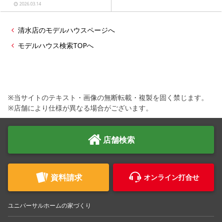
ャンペーン』
2026.03.14
清水店のモデルハウスページへ
モデルハウス検索TOPへ
※当サイトのテキスト・画像の無断転載・複製を固く禁じます。
※店舗により仕様が異なる場合がございます。
店舗検索
資料請求
オンライン打合せ
ユニバーサルホームの家づくり