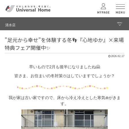
MENU
清水店
menu
”足元から幸せ”を体験する冬👣『心地ゆか』×来場
ブログ
ユニバーサル
ホームの特長
特典フェア開催中✨
建築実例・事例
2026.02.17
コンセプトプラン
イベント
早いもので2月も後半になりましたね🤗
皆さま、お住まいの冬対策⛄はしていますでしょうか？
テクノロジー
モデルハウス見学予約
清水店 TOPへ
建築実例
我が家は古い家ですので、床から冷え冷えとした寒気❄️がきま
す。
モデルハウス
検索・見学予約