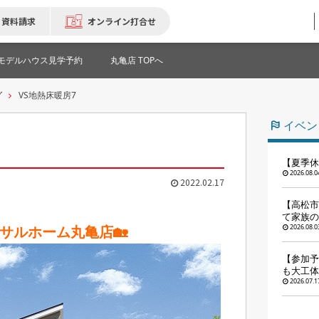
資料請求
オンライン打合せ
モデルハウス見学予約
丸亀店 TOPへ
グ
VS地熱床暖房7
イベン
【夏季休
2026.08.0
2022.02.17
【高松市
て家族の
サルホーム丸亀店🏡
2026.08.0
【参加予
も大工体
2026.07.1