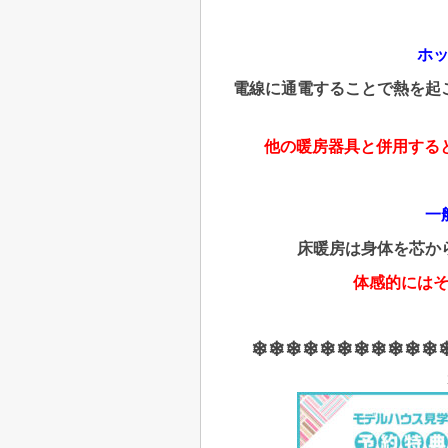
ホ
電線に通電することで熱を起
他の暖房器具と併用する
一
床暖房は身体を芯か
体感的には
❄❄❄❄❄❄❄❄❄❄❄