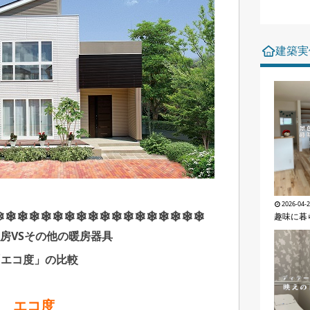
建築実
2026-04-
❄❄❄❄❄❄❄❄❄❄❄❄❄❄❄❄❄❄
趣味に暮
房VSその他の暖房器具
「エコ度」の比較
エコ度