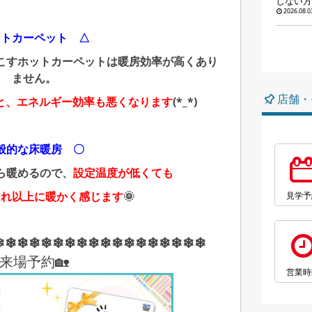
しない方
2026.08.0
ットカーペット △
こすホットカーペットは暖房効率が高くあり
ません。
店舗・
と、エネルギー効率も悪くなります
(*_*)
般的な床暖房 〇
ら暖めるので、
設定温度が低くても
それ以上に暖かく感じます
🌞
見学予
❄❄❄❄❄❄❄❄❄❄❄❄❄❄❄❄❄❄
来場予約🏡
営業時