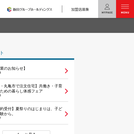
加盟店募集
menu
ユニバーサル
ホームの特長
ト
コンセプトプラン
業のお知らせ】
テクノロジー
4
建築実例
・丸亀市で注文住宅】共働き・子育
ための暮らし体感フェア
3
モデルハウス
検索・見学予約
約受付】夏祭りのはじまりは、子ど
験から。
シミュレー
ション
7
キャンペーン・
コラボ情報