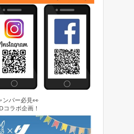
ャンパー必見👀
ODコラボ企画！