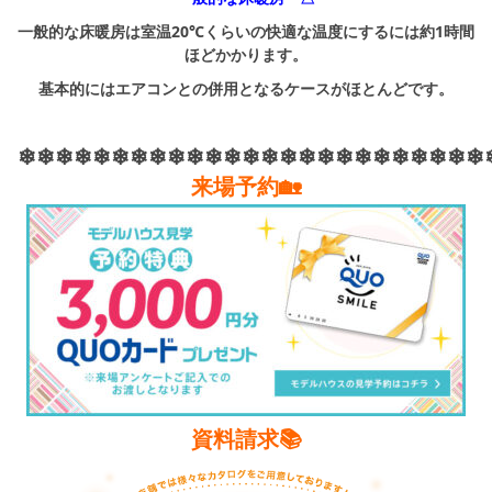
一般的な床暖房は室温20℃くらいの快適な温度にするには約1時間
ほどかかります。
基本的にはエアコンとの併用となるケースがほとんどです。
❄❄❄❄❄❄❄❄❄❄❄❄❄❄❄❄❄❄❄❄❄❄❄❄❄
来場予約🏡
資料請求📚