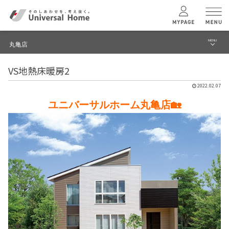
MENU
丸亀店
menu
VS地熱床暖房2
ブログ
ユニバーサル
ホームの特長
2022.02.07
建築実例・事例
ユニバーサルホーム丸亀店🏡
コンセプトプラン
イベント
テクノロジー
モデルハウス見学予約
丸亀店 TOPへ
建築実例
モデルハウス
検索・見学予約