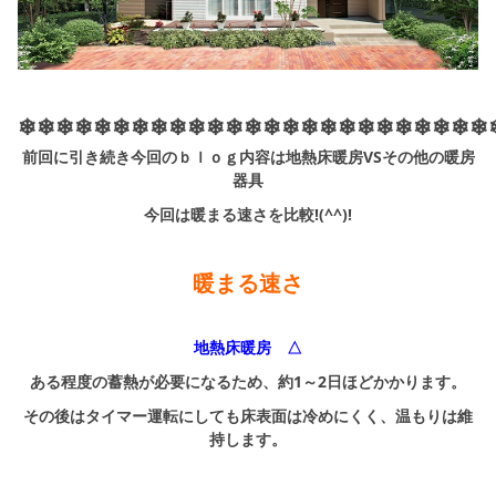
シミュレー
ション
キャンペーン・
コラボ情報
❄❄❄❄❄❄❄❄❄❄❄❄❄❄❄❄❄❄❄❄❄❄❄❄❄
家づくりの知識
前回に引き続き今回のｂｌｏｇ内容は地熱床暖房VSその他の暖房
器具
企業情報
今回は暖まる速さを比較!(^^)!
お問い合わせ
暖まる速さ
地熱床暖房 △
ある程度の蓄熱が必要になるため、約1～2日ほどかかります。
その後はタイマー運転にしても床表面は冷めにくく、温もりは維
持します。