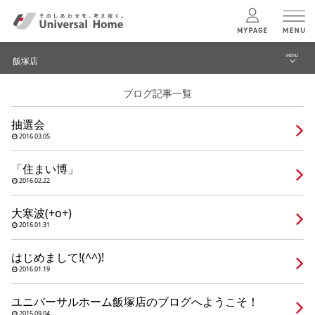
MENU
飯塚店
menu
ブログ記事一覧
ブログ
ユニバーサル
ホームの特長
抽選会
建築実例・事例
2016.03.05
コンセプトプラン
イベント
「住まい博」
2016.02.22
テクノロジー
モデルハウス見学予約
大寒波(+o+)
飯塚店 TOPへ
2016.01.31
建築実例
はじめまして!(^^)!
2016.01.19
モデルハウス
検索・見学予約
ユニバーサルホーム飯塚店のブログへようこそ！
2015.09.04