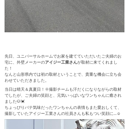
先日、ユニバーサルホームでお家を建てていただいたご夫婦のお
宅に、外壁メーカーの
アイジー工業さん
が取材に来てくれまし
た！
なんと山形県内では初の取材ということで、貴重な機会に立ち会
わせていただきました。
当日は晴天＆真夏日！🌞撮影チームも汗だくになりながらの取材
でしたが、ご夫婦の笑顔と、元気いっぱいなワンちゃんに癒され
ました🐶💓
ちょっぴりバテ気味だったワンちゃんの表情もまた愛おしくて、
撮影していたアイジー工業さんの社員さんも私もつい笑顔に…☺️