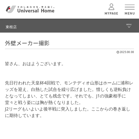
MENU
東根店
menu
外壁メーカー撮影
ブログ
ユニバーサル
ホームの特長
2025.08.08
建築実例・事例
皆さん、おはようございます。
コンセプトプラン
イベント
先日行われた天皇杯4回戦で、モンテディオ山形はホームに浦和レ
テクノロジー
モデルハウス見学予約
ッズを迎え、白熱した試合を繰り広げました。惜しくも逆転負け
となってしまい、とても残念です。それでも、J1の強豪相手に
東根店 TOPへ
堂々と戦う姿には胸が熱くなりました。
建築実例
J2リーグもいよいよ後半戦に突入しました。ここからの巻き返し
に期待しています。
モデルハウス
検索・見学予約