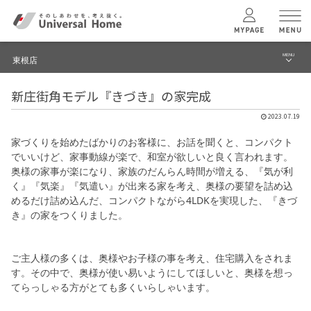
MENU
東根店
menu
新庄街角モデル『きづき』の家完成
ブログ
ユニバーサル
ホームの特長
2023.07.19
建築実例・事例
家づくりを始めたばかりのお客様に、お話を聞くと、コンパクト
コンセプトプラン
でいいけど、家事動線が楽で、和室が欲しいと良く言われます。
イベント
奥様の家事が楽になり、家族のだんらん時間が増える、『気が利
く』『気楽』『気遣い』が出来る家を考え、奥様の要望を詰め込
テクノロジー
モデルハウス見学予約
めるだけ詰め込んだ、コンパクトながら4LDKを実現した、『きづ
き』の家をつくりました。
東根店 TOPへ
建築実例
ご主人様の多くは、奥様やお子様の事を考え、住宅購入をされま
モデルハウス
検索・見学予約
す。その中で、奥様が使い易いようにしてほしいと、奥様を想っ
てらっしゃる方がとても多くいらしゃいます。