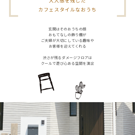
大人感を残した
シミュレー
ション
カフェスタイルなおうち
キャンペーン・
コラボ情報
玄関はそのおうちの顔
おもてなしの飾り棚が
家づくりの知識
ご夫婦が大切にしている趣味や
お客様を迎えてくれる
企業情報
渋さが残るダメージフロアは
クールで遊び心ある空間を演出
お問い合わせ