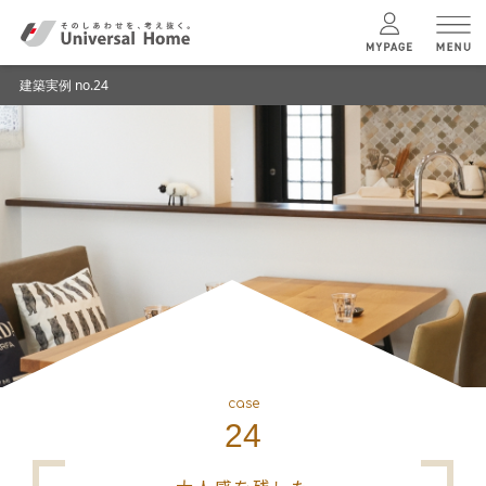
建築実例 no.24
menu
ユニバーサル
ホームの特長
コンセプトプラン
テクノロジー
建築実例
case
24
モデルハウス
検索・見学予約