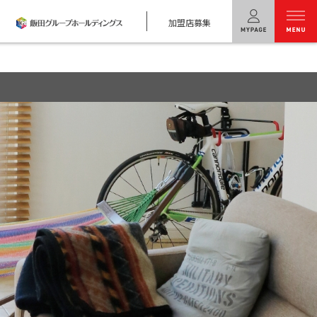
加盟店募集
menu
ユニバーサル
ホームの特長
コンセプトプラン
テクノロジー
建築実例
モデルハウス
検索・見学予約
シミュレー
ション
キャンペーン・
コラボ情報