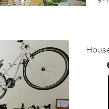
ライ
House