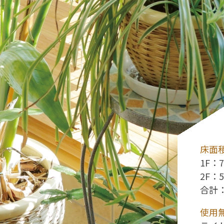
床面
1F：7
2F：5
合計：
使用