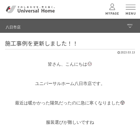
MENU
八日市店
menu
施工事例を更新しました！！
ブログ
ユニバーサル
ホームの特長
2023.03.13
建築実例・事例
皆さん、こんにちは
コンセプトプラン
イベント
ユニバーサルホーム八日市店です。
テクノロジー
モデルハウス見学予約
八日市店 TOPへ
最近は暖かかった陽気だったのに急に寒くなりました
建築実例
服装選びが難しいですね
モデルハウス
検索・見学予約