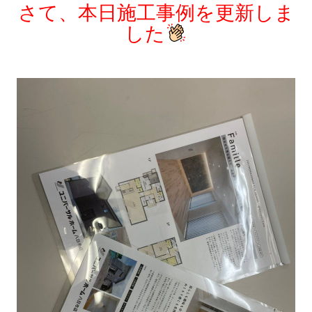
シミュレー
ション
さて、本日施工事例を更新しま
した
キャンペーン・
コラボ情報
家づくりの知識
企業情報
お問い合わせ