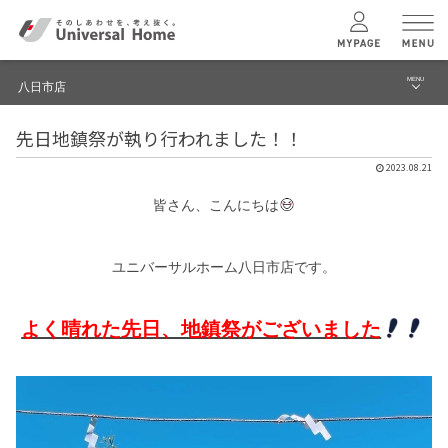
MENU
八日市店
menu
先日地鎮祭が執り行われました！！
ブログ
ユニバーサル
ホームの特長
2023.08.21
建築実例・事例
皆さん、こんにちは
コンセプトプラン
イベント
ユニバーサルホーム八日市店です。
テクノロジー
モデルハウス見学予約
八日市店 TOPへ
よく晴れた先日、地鎮祭がございました
建築実例
モデルハウス
検索・見学予約