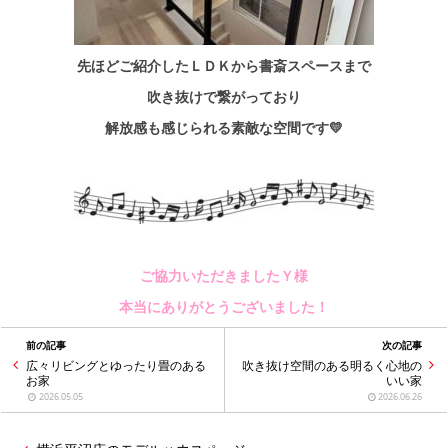
先ほどご紹介したＬＤＫから書斎スペースまで
吹き抜けで繋がっており
解放感も感じられる素敵な空間です💛
ご協力いただきましたＹ様
本当にありがとうございました！
前の記事
次の記事
広々リビングとゆったり畳のある
吹き抜け空間のある明るく心地の
お家
いい家
2026.05.05
2026.06.26