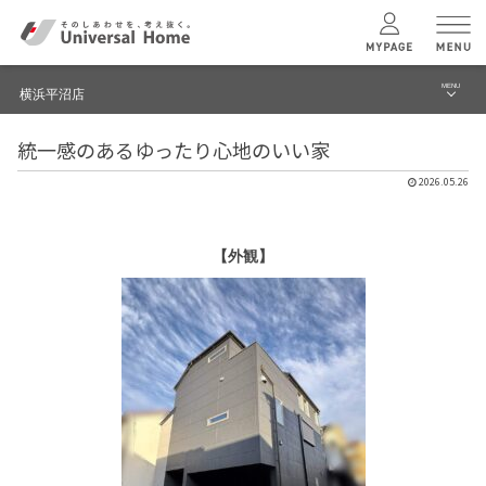
MENU
横浜平沼店
menu
統一感のあるゆったり心地のいい家
ブログ
ユニバーサル
ホームの特長
2026.05.26
建築実例・事例
コンセプトプラン
イベント
【外観】
テクノロジー
モデルハウス見学予約
横浜平沼店 TOPへ
建築実例
モデルハウス
検索・見学予約