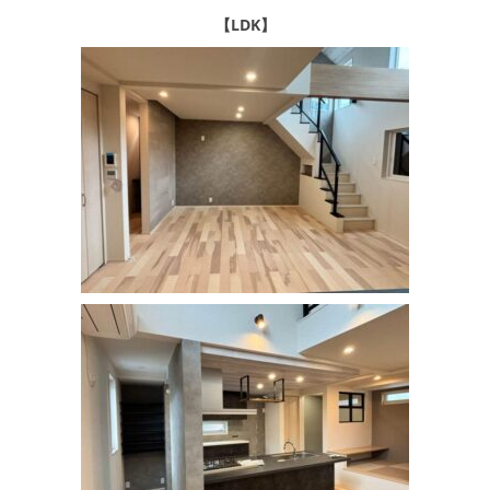
【LDK】