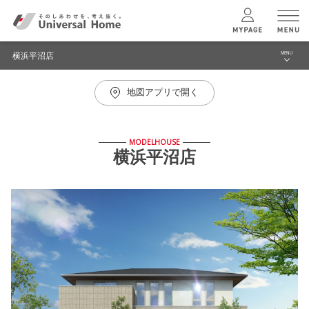
横浜平沼店
MENU
menu
地図アプリで開く
ブログ
ユニバーサル
ホームの特長
建築実例・事例
MODELHOUSE
コンセプトプラン
横浜平沼店
イベント
モデルハウス見学予約
テクノロジー
横浜平沼店 TOPへ
建築実例
モデルハウス
検索・見学予約