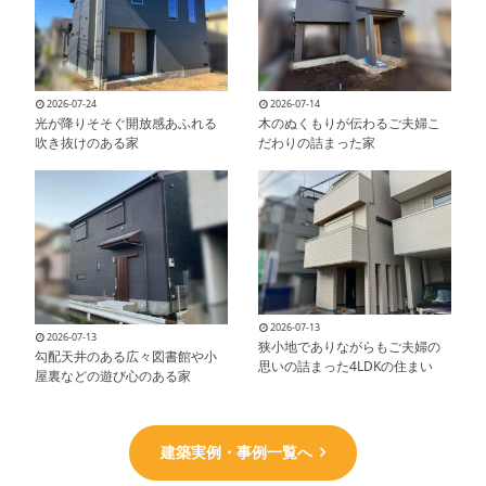
2026-07-24
2026-07-14
光が降りそそぐ開放感あふれる
木のぬくもりが伝わるご夫婦こ
吹き抜けのある家
だわりの詰まった家
2026-07-13
2026-07-13
狭小地でありながらもご夫婦の
勾配天井のある広々図書館や小
思いの詰まった4LDKの住まい
屋裏などの遊び心のある家
建築実例・事例一覧へ