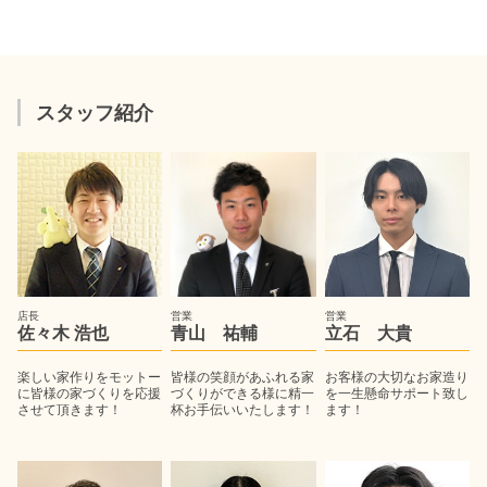
スタッフ紹介
店長
営業
営業
佐々木 浩也
青山 祐輔
立石 大貴
楽しい家作りをモットー
皆様の笑顔があふれる家
お客様の大切なお家造り
に皆様の家づくりを応援
づくりができる様に精一
を一生懸命サポート致し
させて頂きます！
杯お手伝いいたします！
ます！