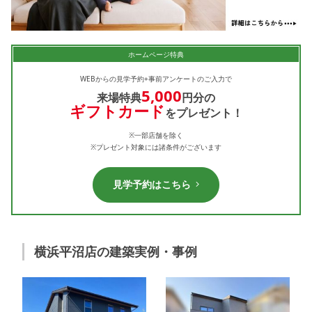
ホームページ特典
WEBからの見学予約+事前アンケートのご入力で
5,000
来場特典
円分の
ギフトカード
をプレゼント！
※一部店舗を除く
※プレゼント対象には諸条件がございます
見学予約はこちら
横浜平沼店の建築実例・事例