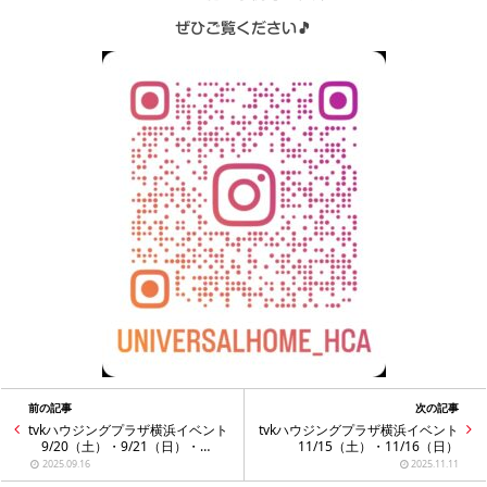
ぜひご覧ください🎵
前の記事
次の記事
tvkハウジングプラザ横浜イベント
tvkハウジングプラザ横浜イベント
9/20（土）・9/21（日）・
11/15（土）・11/16（日）
9/23（火祝）・9/27（土）・
2025.09.16
2025.11.11
9/28（日）