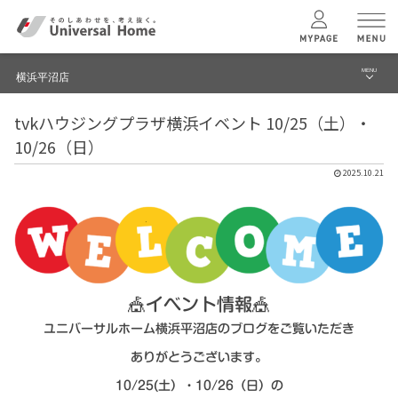
MENU
横浜平沼店
menu
tvkハウジングプラザ横浜イベント 10/25（土）・
ブログ
ユニバーサル
ホームの特長
10/26（日）
建築実例・事例
2025.10.21
コンセプトプラン
イベント
テクノロジー
モデルハウス見学予約
横浜平沼店 TOPへ
建築実例
🎪
イベント情報
🎪
ユニバーサルホーム横浜平沼店のブログをご覧いただき
モデルハウス
検索・見学予約
ありがとうございます。
10/25(土）・10/26（日）の