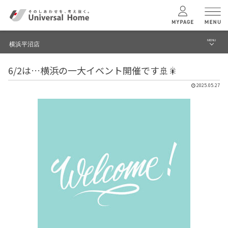
MENU
横浜平沼店
menu
6/2は…横浜の一大イベント開催です🚢🎇
ブログ
ユニバーサル
ホームの特長
2025.05.27
建築実例・事例
コンセプトプラン
イベント
テクノロジー
モデルハウス見学予約
横浜平沼店 TOPへ
建築実例
モデルハウス
検索・見学予約