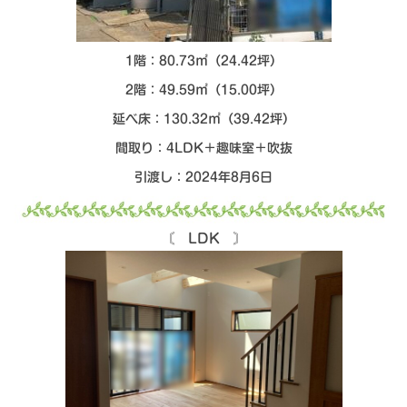
シミュレー
ション
キャンペーン・
コラボ情報
1階：80.73㎡（24.42坪）
2階：49.59㎡（15.00坪）
家づくりの知識
延べ床：130.32㎡（39.42坪）
間取り：4LDK＋趣味室＋吹抜
企業情報
引渡し：2024年8月6日
お問い合わせ
〘 LDK 〙