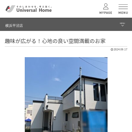
MENU
横浜平沼店
menu
趣味が広がる！心地の良い空間満載のお家
ブログ
ユニバーサル
ホームの特長
2024.09.17
建築実例・事例
コンセプトプラン
イベント
テクノロジー
モデルハウス見学予約
横浜平沼店 TOPへ
建築実例
モデルハウス
検索・見学予約