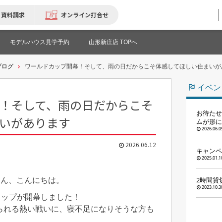
資料請求
オンライン打合せ
モデルハウス見学予約
山形新庄店 TOPへ
ブログ
ワールドカップ開幕！そして、雨の日だからこそ体感してほしい住まいが
イベン
！そして、雨の日だからこそ
お待たせ
いがあります
ムが形に
2026.06.0
2026.06.12
キャンペ
2025.01.1
さん、こんにちは。
2時間貸
2023.10.3
カップが開幕しました！
られる熱い戦いに、寝不足になりそうな方も