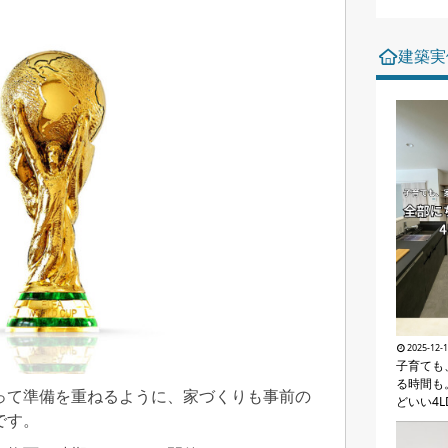
建築実
2025-12-
子育ても
る時間も
って準備を重ねるように、家づくりも事前の
どいい4L
です。