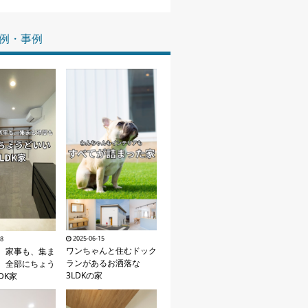
家づくりの知識
例・事例
企業情報
お問い合わせ
2025-06-15
18
ワンちゃんと住むドック
、家事も、集ま
ランがあるお洒落な
。全部にちょう
3LDKの家
DK家