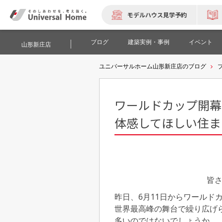
モデルハウス見学予約
ブログ
建築実例・事例
イベント
山形新庄店
ユニバーサルホーム山形新庄店のブログ
ワールドカップ開幕
体感してほしい住ま
皆
昨日、6月11日からワールド
世界最高峰の舞台で繰り広げ
多いのではないでしょうか。