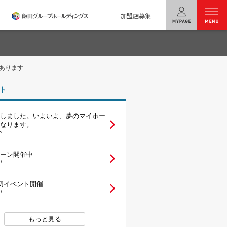
加盟店募集
menu
あります
ユニバーサル
ホームの特長
ト
コンセプトプラン
しました。いよいよ、夢のマイホー
テクノロジー
なります。
5
建築実例
ーン開催中
0
モデルハウス
検索・見学予約
切イベント開催
0
シミュレー
ション
キャンペーン・
コラボ情報
もっと見る